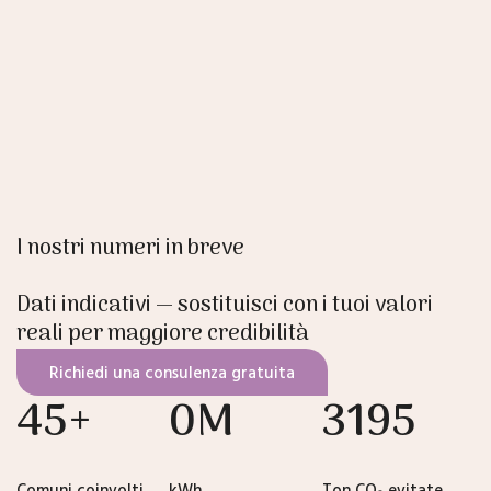
I nostri numeri in breve
Dati indicativi — sostituisci con i tuoi valori
reali per maggiore credibilità
Richiedi una consulenza gratuita
45
+
0
M
3710
Comuni coinvolti
kWh
Ton CO₂ evitate